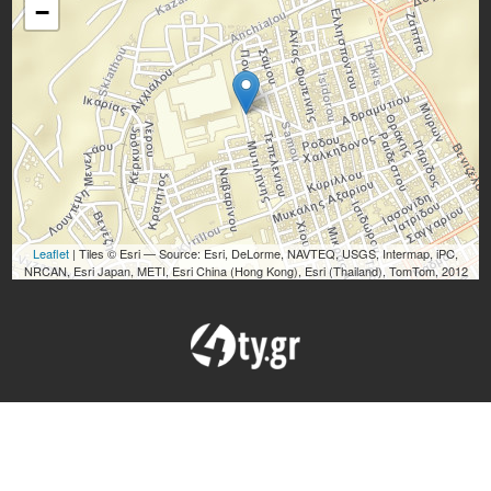
−
Leaflet
| Tiles © Esri — Source: Esri, DeLorme, NAVTEQ, USGS, Intermap, iPC,
NRCAN, Esri Japan, METI, Esri China (Hong Kong), Esri (Thailand), TomTom, 2012